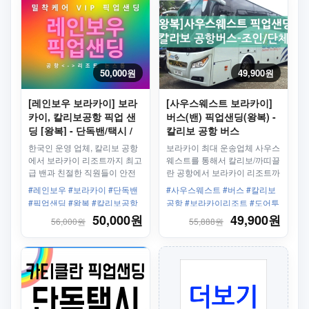
50,000원
49,900원
[레인보우 보라카이] 보라
[사우스웨스트 보라카이]
카이, 칼리보공항 픽업 샌
버스(밴) 픽업샌딩(왕복) -
딩 [왕복] - 단독밴/택시 /
칼리보 공항 버스
프라이빗 서비스
한국인 운영 업체, 칼리보 공항
보라카이 최대 운송업체 사우스
에서 보라카이 리조트까지 최고
웨스트를 통해서 칼리보/까띠끌
급 밴과 친절한 직원들이 안전
란 공항에서 보라카이 리조트까
하고 편안하게 모십니다.
지 Door-to-Door 서비스로, 안
#레인보우 #보라카이 #단독밴
#사우스웨스트 #버스 #칼리보
전하고 편안하게 모십니다.
#픽업샌딩 #왕복 #칼리보공항
공항 #보라카이리조트 #도어투
#보라카이리조트 #한인업체 #
도어 #조인 #에어컨밴 #전용보
50,000원
49,900원
56,000원
55,888원
최고의서비스
트 #보라카이 최대 운송업체
#30년운영