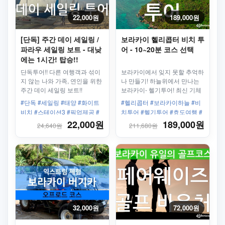
22,000원
189,000원
[단독] 주간 데이 세일링 /
보라카이 헬리콥터 비치 투
파라우 세일링 보트 - 대낮
어 - 10~20분 코스 선택
에는 1시간! 탑승!!
단독투어!! 다른 여행객과 섞이
보라카이에서 잊지 못할 추억하
지 않는 나와 가족, 연인을 위한
나 만들기! 하늘위에서 만나는
주간 데이 세일링 보트!!
보라카이- 헬기투어! 최신 기체
로 안전하고 편리하게!!
#단독 #세일링 #태양 #화이트
#헬리콥터 #보라카이하늘 #비
비치 #스테이션3 #픽업제공 #
치투어 #헬기투어 #효도여행 #
무동력보트 #데이세일링 #1시
부모님추천
22,000원
189,000원
24,640원
211,680원
간
32,000원
72,000원