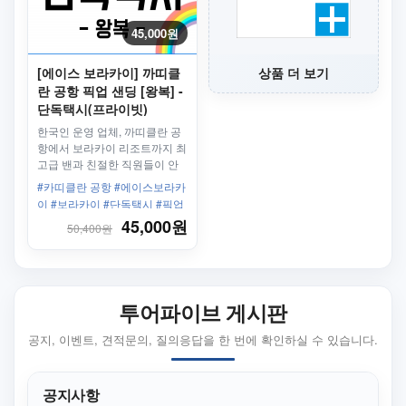
45,000원
[에이스 보라카이] 까띠클
상품 더 보기
란 공항 픽업 샌딩 [왕복] -
단독택시(프라이빗)
한국인 운영 업체, 까띠클란 공
항에서 보라카이 리조트까지 최
고급 밴과 친절한 직원들이 안
전하고 편안하게 모십니다.
#카띠클란 공항 #에이스보라카
이 #보라카이 #단독택시 #픽업
샌딩 #왕복 #보라카이리조트 #
45,000원
50,400원
한인업체 #최고의서비스
투어파이브 게시판
공지, 이벤트, 견적문의, 질의응답을 한 번에 확인하실 수 있습니다.
공지사항