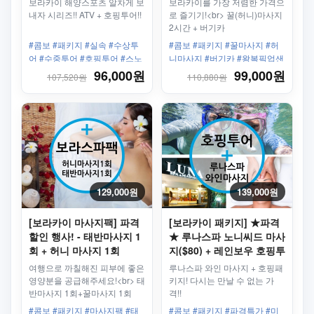
보라카이 해양스포츠 알차게 보
보라카이를 가장 저렴한 가격으
내자 시리즈!! ATV + 호핑투어!!
로 즐기기!<br> 꿀(허니)마사지
2시간 + 버기카
#콤보 #패키지 #실속 #수상투
#콤보 #패키지 #꿀마사지 #허
어 #수중투어 #호핑투어 #스노
니마사지 #버기카 #왕복픽업샌
클링 #ATV
딩
96,000원
99,000원
107,520원
110,880원
129,000원
139,000원
[보라카이 마사지팩] 파격
[보라카이 패키지] ★파격
할인 행사! - 태반마사지 1
★ 루나스파 노니씨드 마사
회 + 허니 마사지 1회
지($80) + 레인보우 호핑투
어 블루(크리스탈코브 + 씨
여행으로 까칠해진 피부에 좋은
루나스파 와인 마사지 + 호핑패
푸드)
영양분을 공급해주세요!<br> 태
키지! 다시는 만날 수 없는 가
반마사지 1회+꿀마사지 1회
격!!
#콤보 #패키지 #마사지팩 #태
#콤보 #패키지 #파격특가 #미