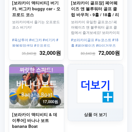
[보라카이 액티비티] 버기
[보라카이 골프장] 페어웨
카, 버그카 buggy car - 오
이즈 앤 블루워터 골프 클
프로드 코스
럽 바우처 - 9홀 / 18홀 / 리
조트픽업드롭/골프채 선택
보라카이에서 즐기는 오프로드
보라카이 유일한 골프코스! 페
가능
코스 버기카!
어웨이즈 앤 블루워터 골프 클
럽에서 즐겨보세요! 보라카이의
15%의 면적을 골프장으로 사용
#육상투어 #버그카 #버기카 #
#보라카이골프 #뉴코스트 #18
하는 리조트!
왕복픽업샌딩 #오프로드
홀 #페어웨이즈 #타이거우즈
#Offroad
#1인라운딩 #바다전망
32,000원
72,000원
35,840원
80,640원
17,000원
[보라카이 액티비티 & 데
상품 더 보기
이투어] 바나나 보트
banana Boat