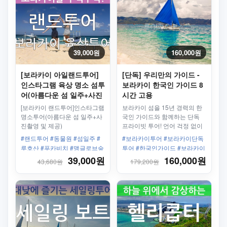
39,000원
160,000원
[보라카이 아일랜드투어]
[단독] 우리만의 가이드 -
인스타그램 육상 명소 섬투
보라카이 한국인 가이드 8
어(아름다운 섬 일주+사진
시간 고용
촬영 및 제공) - 조인투어
[보라카이 랜드투어]인스타그램
보라카이 섬을 15년 경력의 한
명소투어(아름다운 섬 일주+사
국인 가이드와 함께하는 단독
진촬영 및 제공)
프라이빗 투어! 언어 걱정 없이
8시간 동안 자유롭게 일정을 즐
#랜드투어 #동물원 #섬일주 #
#보라카이투어 #보라카이단독
겨보세요.
루호산 #푸카비치 #맹글로브숲
투어 #한국인가이드 #보라카이
#육상투어 #드니위드
가이드 #보라카이8시간투어 #
39,000원
160,000원
43,680원
179,200원
보라카이자유여행 #보라카이추
천 #투어파이브 #프라이빗투어
#보라카이여행 #보라카이맞춤
투어 #필리핀가이드 #보라카이
현지가이드