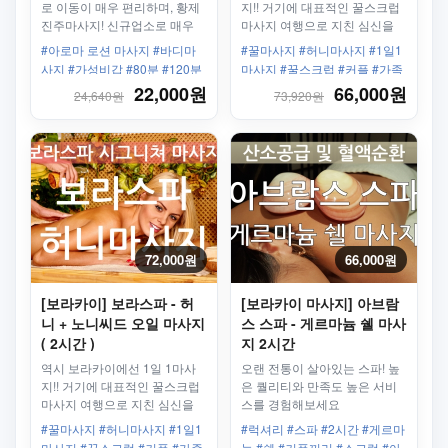
로 이동이 매우 편리하며, 황제
지!! 거기에 대표적인 꿀스크럽
진주마사지! 신규업소로 매우
마사지 여행으로 지친 심신을
깨끗합니다.
풀어줄 꿀같은 허니마사지!
#아로마 로션 마사지 #바디마
#꿀마사지 #허니마사지 #1일1
사지 #가성비갑 #80분 #120분
마사지 #꿀스크럽 #커플 #가족
#최저가 마사지! #화이트비치 #
#샤워 #세탁건조 #보모서비스
22,000원
66,000원
24,640원
73,920원
스테이션3 #커플 #가족 #남자
끼리 #여성끼리 #실속 #신규
72,000원
66,000원
[보라카이] 보라스파 - 허
[보라카이 마사지] 아브람
니 + 노니씨드 오일 마사지
스 스파 - 게르마늄 쉘 마사
( 2시간 )
지 2시간
역시 보라카이에선 1일 1마사
오랜 전통이 살아있는 스파! 높
지!! 거기에 대표적인 꿀스크럽
은 퀄리티와 만족도 높은 서비
마사지 여행으로 지친 심신을
스를 경험해보세요
풀어줄 꿀같은 허니마사지!
#꿀마사지 #허니마사지 #1일1
#럭셔리 #스파 #2시간 #게르마
마사지 #꿀스크럽 #커플 #가족
늄 #쉘 #커플끼리 #스크럽 #아