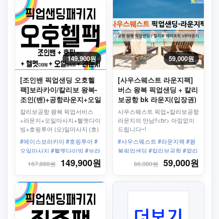
149,900원
59,000원
[조인밴 픽업샌딩 오호헬
[사우스웨스트 라운지팩]
팩]보라카이/칼리보 왕복-
버스 왕복 픽업샌딩 + 칼리
조인(밴)+공항라운지+오일
보공항 bk 라운지(입장권)
마사지+호핑투어+씨워킹
칼리보공항 왕복 픽업서비스
사우스웨스트 픽업+칼리보공항
(헬멧다이빙)
+라운지+오일마사지+헬멧다이
라운지의 만남!!<br> 아낌없이
빙+호핑투어 (오)일마사지 (호)
드립니다~!
핑 (헬)멧다이빙 오호헬팩이면
#에이스보라카이 #호핑투어 #
#사우스웨스트 #라운지팩 #왕
보라카이 투어 끝!!
오일마사지 #헬멧다이빙 #보라
복픽업샌딩 #칼리보공항 #깔리
카이 #단독밴 #픽업샌딩 #왕복
보공항 #라운지 #발마사지 #보
149,900원
59,000원
167,888원
66,080원
#칼리보공항 #보라카이리조트
딩서비스
#한인업체 #최고의서비스