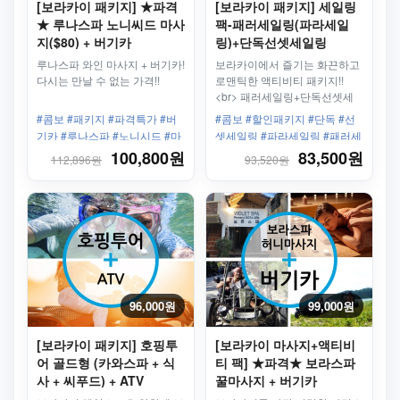
[보라카이 패키지] ★파격
[보라카이 패키지] 세일링
★ 루나스파 노니씨드 마사
팩-패러세일링(파라세일
지($80) + 버기카
링)+단독선셋세일링
루나스파 와인 마사지 + 버기카!
보라카이에서 즐기는 화끈하고
다시는 만날 수 없는 가격!!
로맨틱한 액티비티 패키지!!
<br> 패러세일링+단독선셋세
일링
#콤보 #패키지 #파격특가 #버
#콤보 #할인패키지 #단독 #선
기카 #루나스파 #노니시드 #마
셋세일링 #파라세일링 #패러세
사지
일링 #낙하산 #왕복픽업샌딩 #
100,800원
83,500원
112,896원
93,520원
필수!
96,000원
99,000원
[보라카이 패키지] 호핑투
[보라카이 마사지+액티비
어 골드형 (카와스파 + 식
티 팩] ★파격★ 보라스파
사 + 씨푸드) + ATV
꿀마사지 + 버기카