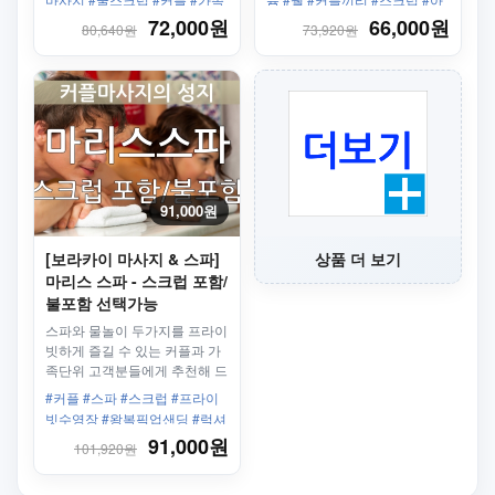
#샤워 #세탁건조 #보모서비스
로마 #마사지
72,000원
66,000원
80,640원
73,920원
91,000원
[보라카이 마사지 & 스파]
상품 더 보기
마리스 스파 - 스크럽 포함/
불포함 선택가능
스파와 물놀이 두가지를 프라이
빗하게 즐길 수 있는 커플과 가
족단위 고객분들에게 추천해 드
리는 상품!!
#커플 #스파 #스크럽 #프라이
빗수영장 #왕복픽업샌딩 #럭셔
리스파 #페어웨이즈
91,000원
101,920원