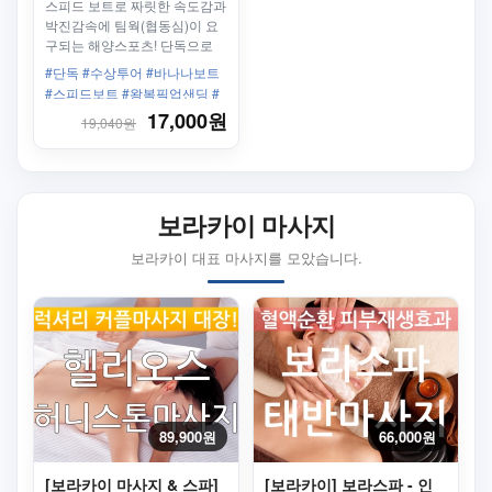
스피드 보트로 짜릿한 속도감과
박진감속에 팀웍(협동심)이 요
구되는 해양스포츠! 단독으로
우리끼리만 타자!
#단독 #수상투어 #바나나보트
#스피드보트 #왕복픽업샌딩 #
팀워크
17,000원
19,040원
보라카이 마사지
보라카이 대표 마사지를 모았습니다.
89,900원
66,000원
[보라카이 마사지 & 스파]
[보라카이] 보라스파 - 인