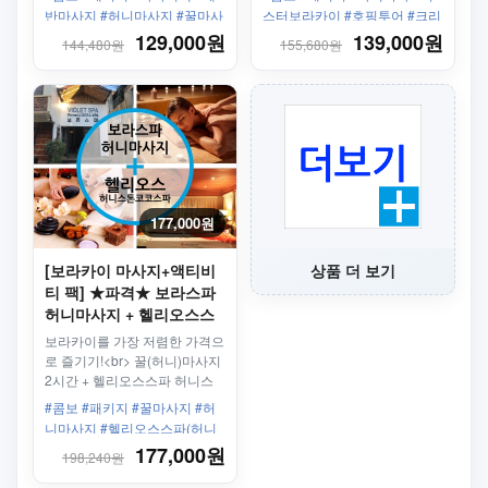
반마사지 #허니마사지 #꿀마사
스터보라카이 #호핑투어 #크리
지 #스테이션3
스탈코브 #골드팩 #씨푸드 #크
129,000원
139,000원
144,480원
155,680원
리스탈코브 #루나스파 #와인 #
마사지
177,000원
[보라카이 마사지+액티비
상품 더 보기
티 팩] ★파격★ 보라스파
허니마사지 + 헬리오스스
파(허니스톤코코스파)
보라카이를 가장 저렴한 가격으
로 즐기기!<br> 꿀(허니)마사지
2시간 + 헬리오스스파 허니스
톤코코스파
#콤보 #패키지 #꿀마사지 #허
니마사지 #헬리오스스파(허니
스톤코코스파)
177,000원
198,240원