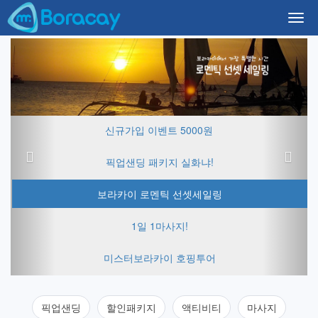
Togg
navi
Previous
Next
신규가입 이벤트 5000원
픽업샌딩 패키지 실화냐!
보라카이 로멘틱 선셋세일링
1일 1마사지!
미스터보라카이 호핑투어
픽업샌딩
할인패키지
액티비티
마사지