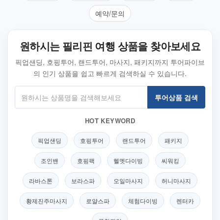
예약/문의
원하시는 필리핀 여행 상품을 찾아보세요
픽업샌딩, 호핑투어, 랜드투어, 마사지, 패키지까지 투어파이브
의 인기 상품을 쉽고 빠르게 검색하실 수 있습니다.
투어상품 검색
HOT KEYWORD
픽업샌딩
호핑투어
랜드투어
패키지
조인밴
호핑팩
헬멧다이빙
씨워킹
라바스톤
보라스파
오일마사지
허니마사지
황제진주마사지
로얄스파
체험다이빙
렌터카