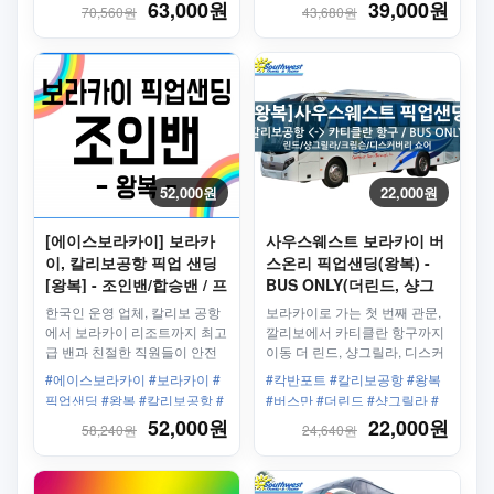
픽업샌딩 #왕복 #칼리보공항 #
딩 #왕복 #보라카이리조트 #한
63,000원
39,000원
70,560원
43,680원
보라카이리조트 #한인업체 #최
인업체 #최고의서비스
고의서비스
52,000원
22,000원
[에이스보라카이] 보라카
사우스웨스트 보라카이 버
이, 칼리보공항 픽업 샌딩
스온리 픽업샌딩(왕복) -
[왕복] - 조인밴/합승밴 / 프
BUS ONLY(더린드, 샹그
리패스
랄라, 디스커버리쇼어, 크
한국인 운영 업체, 칼리보 공항
보라카이로 가는 첫 번째 관문,
림슨)
에서 보라카이 리조트까지 최고
깔리보에서 카티클란 항구까지
급 밴과 친절한 직원들이 안전
이동 더 린드, 샹그릴라, 디스커
하고 편안하게 모십니다.
버리 쇼어 리조트 숙박 고객님
#에이스보라카이 #보라카이 #
#칵반포트 #칼리보공항 #왕복
만 이용 가능합니다.
픽업샌딩 #왕복 #칼리보공항 #
#버스만 #더린드 #샹그릴라 #
보라카이리조트 #한인업체 #최
디스커버리쇼어 #고급리조트 #
52,000원
22,000원
58,240원
24,640원
고의서비스
육상교통