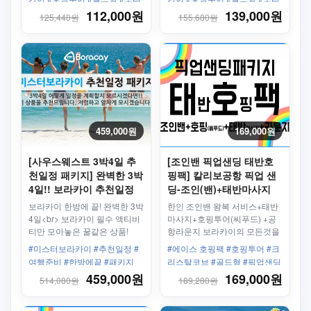
다.
카이 #픽업샌딩 #왕복 #칼리보
카이 #조인선셋세일링 #픽업샌
112,000원
139,000원
125,440원
155,680원
공항 #보라카이리조트 #한인업
딩 #왕복 #칼리보공항 #보라카
체 #최고의서비스
이리조트 #한인업체 #최고의서
비스
459,000원
169,000원
[사우스웨스트 3박4일 추
[조인밴 픽업샌딩 태반호
천일정 패키지] 완벽한 3박
핑팩] 칼리보공항 픽업 샌
4일!! 보라카이 추천일정
딩-조인(밴)+태반마사지
패키지
+호핑투어(씨푸드)+라운지
보라카이 한방에 끝! 완벽한 3박
한인 조인밴 왕복 서비스+태반
4일<br> 보라카이 필수 액티비
마사지+호핑투어(씨푸드) +공
티만 모아놓은 꿀같은 상품!
항라운지 보라카이의 모든것을
한방에!!
#미스터보라카이 #추천일정 #
#에이스 호핑팩 #호핑투어 #크
여행준비 #한방에끝 #패키지
리스탈코브 #골드형 #픽업샌딩
#3박4일 #왕복픽업샌딩 #마사
#태반2시간 #여행자보험 #친절
459,000원
169,000원
514,080원
189,280원
지
한 서비스