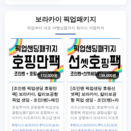
보라카이 픽업패키지
픽업부터 대표 여행상품까지 묶어서 저렴하게
112,000원
139,000원
[조인밴 픽업샌딩 호핑만
[조인밴 픽업샌딩 호핑선
팩] 보라카이, 칼리보공항
셋팩] 보라카이, 칼리보공
픽업 샌딩 - 조인(밴)+레인
항 픽업 샌딩 - 조인(밴)+라
보우 호핑투어 블루+라운
운지+레인보우 호핑투어
호핑투어와 공항왕복 픽업샌딩
조인선셋세일링, 호핑투어와 공
지
블루+조인선셋세일링
결합상품!! 칼리보 공항에서 보
항왕복 픽업샌딩 결합상품!! 칼
라카이 리조트까지 최고급 밴과
리보 공항에서 보라카이 리조트
친절한 직원들이 안전하고 편안
까지 최고급 밴과 친절한 직원
#에이스보라카이 #미스터보라
#에이스보라카이 #미스터보라
하게 모십니다.
들이 안전하고 편안하게 모십니
카이 #호핑투어 #골드형 #보라
카이 #호핑투어 #골드형 #보라