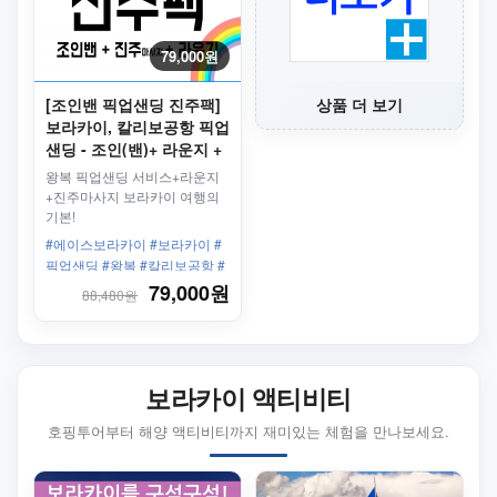
79,000원
[조인밴 픽업샌딩 진주팩]
상품 더 보기
보라카이, 칼리보공항 픽업
샌딩 - 조인(밴)+ 라운지 +
진주마사지
왕복 픽업샌딩 서비스+라운지
+진주마사지 보라카이 여행의
기본!
#에이스보라카이 #보라카이 #
픽업샌딩 #왕복 #칼리보공항 #
보라카이리조트 #한인업체 #최
79,000원
88,480원
고의서비스 #칼리보공항라운지
#진주마사지
보라카이 액티비티
호핑투어부터 해양 액티비티까지 재미있는 체험을 만나보세요.